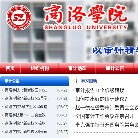
首页
组织机构
审计动态
审计公告
学习园地
审计公告
审计报告11个低级错误
商洛学院北新街校区1-15...
[07-22]
·
商洛学院北新街校区5号学...
[07-22]
如何提出好的审计建议？
·
商洛学院5号学生公寓改造...
[06-02]
赵一德在省委审计委员会会议上
·
商洛学院第一、二食堂改...
[06-02]
全国审计工作会议在京召开
·
商洛学院北新街校区操场...
[05-27]
李克强主持召开国务院常务
·
商洛学院北新街校区9号宿...
[05-27]