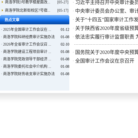
习近平主持召开中央审计委员
商洛学院3号教学楼屋面改...
[05-27]
·
商洛学院北新街校区7号宿...
[05-17]
中央审计委员会办公室、审计
·
关于“十四五”国家审计工作
·
热点文章
关于陕西省2020年度省级
·
·
2025年全国审计工作会议在 ...
01-12
依法忠实履行审计监督职责 
·
商洛学院科研经费审计实施办法
01-08
·
·
2026年全省审计工作会议召 ...
02-10
·
商洛学院建设工程项目审计 ...
01-08
国务院关于2020年度中央
·
·
商洛学院党政领导干部经济 ...
01-08
全国审计工作会议在京召开
·
·
商洛学院委托社会中介机构 ...
01-08
·
商洛学院财务收支审计实施办法
01-08