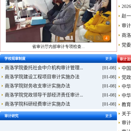
20
赵一
审计
商洛
1
2
3
4
党委
省审计厅内部审计专项检查...
学校规章制度
更多
审计法
商洛学院委托社会中介机构审计管理...
[01-08]
中国
商洛学院建设工程项目审计实施办法
[01-08]
党政
商洛学院财务收支审计实施办法
[01-08]
中华
商洛学院党政领导干部经济责任审计...
[01-08]
中华
商洛学院科研经费审计实施办法
[01-08]
教育
关于
审计研究
更多
审计